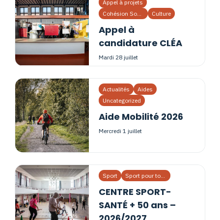
Appel à projets
Cohésion Sociale
Culture
Appel à
candidature CLÉA
mardi 28 juillet
Actualités
Aides
Uncategorized
Aide Mobilité 2026
mercredi 1 juillet
Sport
Sport pour tous
CENTRE SPORT-
SANTÉ + 50 ans –
2026/2027