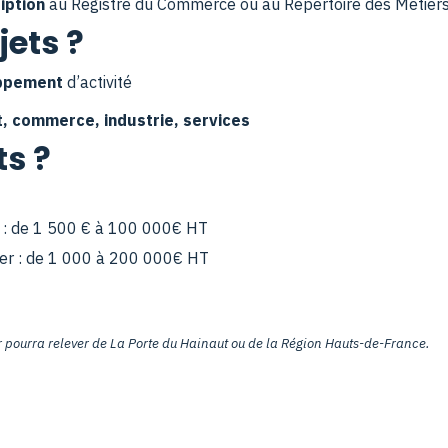
iption
au Registre du Commerce ou au Répertoire des Métier
jets ?
oppement
d’activité
t, commerce, industrie, services
s ?
l : de 1 500 € à 100 000€ HT
ier : de 1 000 à 200 000€ HT
ier pourra relever de La Porte du Hainaut ou de la Région Hauts-de-France.