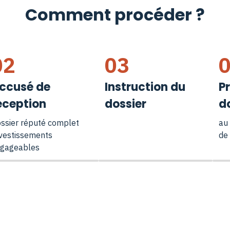
Comment procéder ?
02
03
ccusé de
Instruction du
P
éception
dossier
d
ssier réputé complet
au
vestissements
de
gageables