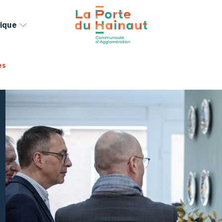
ique
es