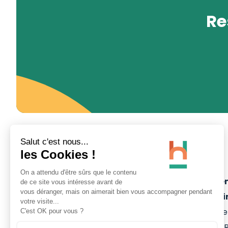
Re
Site Minier d'Ar
- La Porte du Ha
Rue Michel-Rondet
59135
WALLERS-A