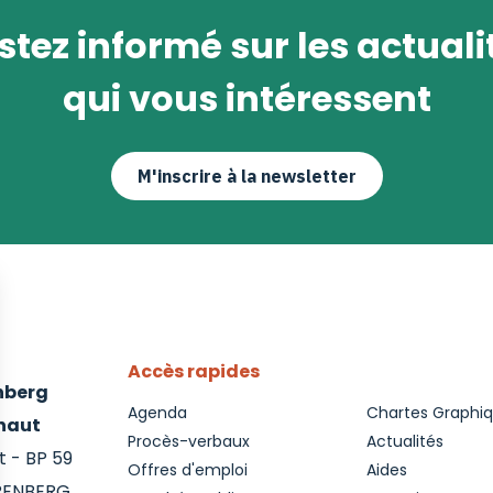
stez informé sur les actuali
qui vous intéressent
M'inscrire à la newsletter
Accès rapides
enberg
Agenda
Chartes Graphi
inaut
Procès-verbaux
Actualités
 - BP 59
Offres d'emploi
Aides
RENBERG