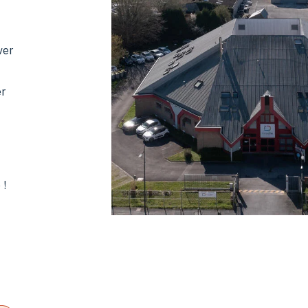
ver
er
 !