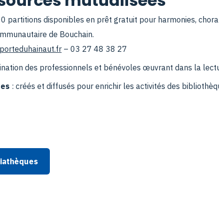
ssources mutualisées
0 partitions disponibles en prêt gratuit pour harmonies, choral
ommunautaire de Bouchain.
orteduhainaut.fr
– 03 27 48 38 27
tination des professionnels et bénévoles œuvrant dans la lect
ues
: créés et diffusés pour enrichir les activités des bibliothèqu
diathèques