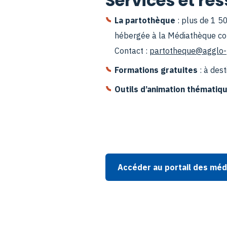
Services et re
La partothèque
: plus de 1 50
hébergée à la Médiathèque c
Contact :
partotheque@agglo-p
Formations gratuites
: à des
Outils d’animation thématiq
Accéder au portail des mé