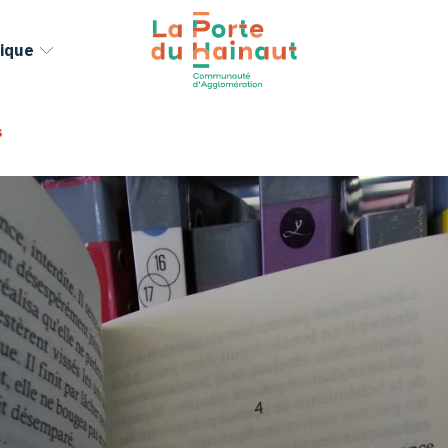
ique
s