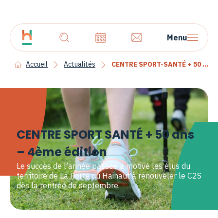
Menu
Accueil
Actualités
CENTRE SPORT-SANTÉ + 50 ans – 4ème édition
CENTRE SPORT SANTÉ + 50 ans
– 4ème édition
Le succès de l’année passée a motivé les élus du
territoire de La Porte du Hainaut à renouveler le C2S
dès la rentrée de septembre.