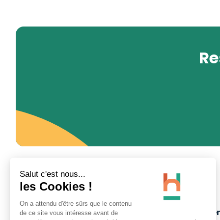
Re
Site Minier d'Ar