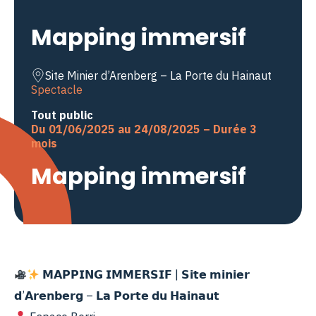
Mapping immersif
Site Minier d’Arenberg – La Porte du Hainaut
Spectacle
Tout public
Du 01/06/2025 au 24/08/2025 – Durée 3
mois
Mapping immersif
𝗠𝗔𝗣𝗣𝗜𝗡𝗚 𝗜𝗠𝗠𝗘𝗥𝗦𝗜𝗙 | 𝗦𝗶𝘁𝗲 𝗺𝗶𝗻𝗶𝗲𝗿
𝗱’𝗔𝗿𝗲𝗻𝗯𝗲𝗿𝗴 – 𝗟𝗮 𝗣𝗼𝗿𝘁𝗲 𝗱𝘂 𝗛𝗮𝗶𝗻𝗮𝘂𝘁