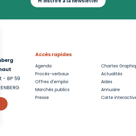
M'inscrire à la newsletter
Accès rapides
enberg
Agenda
Chartes Graphi
inaut
Procès-verbaux
Actualités
 - BP 59
Offres d'emploi
Aides
RENBERG
Marchés publics
Annuaire
Presse
Carte interactiv
r