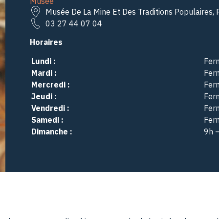
Musée
Musée De La Mine Et Des Traditions Populaires, 
03 27 44 07 04
Horaires
Lundi :
Fer
Mardi :
Fer
Mercredi :
Fer
Jeudi :
Fer
Vendredi :
Fer
Samedi :
Fer
Dimanche :
9h 