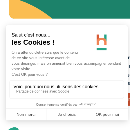
Site Minier d'Ar
- La Porte du Ha
Rue Michel-Rondet
59135
WALLERS-A
Nous contacte