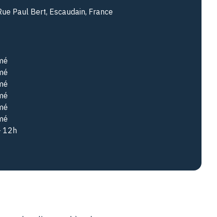
Rue Paul Bert, Escaudain, France
mé
mé
mé
mé
mé
mé
– 12h