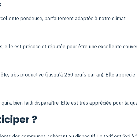
s
xcellente pondeuse, parfaitement adaptée à notre climat.
es, elle est précoce et réputée pour être une excellente couve
ête, très productive (jusqu’à 250 œufs par an). Elle apprécie 
i a bien failli disparaître. Elle est très appréciée pour la qu
ciper ?
dents des communes adhérant au dispositif. Le tarif est fixé à