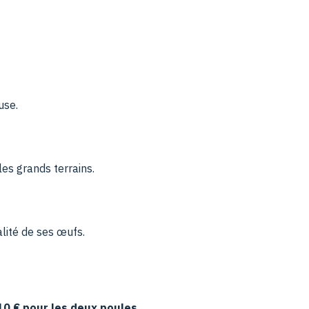
use.
les grands terrains.
alité de ses œufs.
10 € pour les deux poules
.