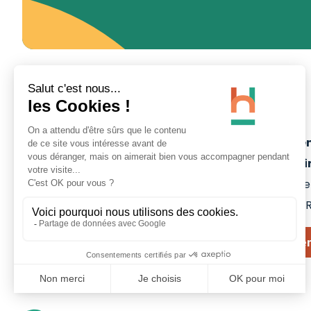
Site Minier d'Ar
- La Porte du Ha
Rue Michel-Rondet
59135
WALLERS-A
Nous contacte