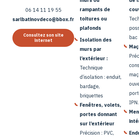
murs ou
de l
rampants de
cou
06 14 11 19 55
toitures ou
Tec
sarlbatinovdeco@bbox.fr
plafonds
poss
Consultez son site
bac 
Isolation des
internet
Maç
murs par
Préc
l’extérieur :
cons
Technique
maç
d’isolation : enduit,
ouve
bardage,
port
briquettes
IPN
Fenêtres, volets,
Men
portes donnant
inté
sur l’extérieur
Précision : PVC,
Endu