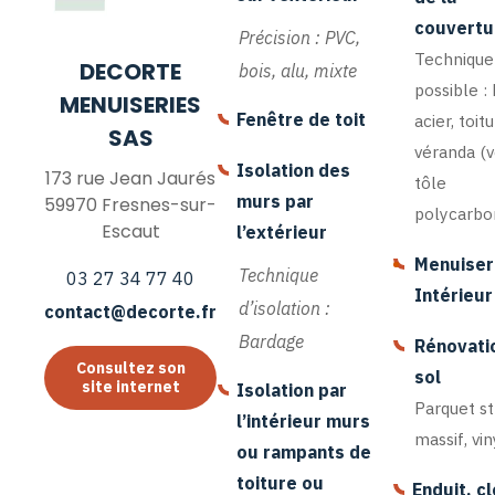
couvertu
Précision : PVC,
Technique
DECORTE
bois, alu, mixte
possible :
MENUISERIES
Fenêtre de toit
acier, toit
SAS
véranda (v
Isolation des
173 rue Jean Jaurés
tôle
murs par
59970 Fresnes-sur-
polycarbo
Escaut
l’extérieur
•
Menuiser
Technique
03 27 34 77 40
Intérieur
d’isolation :
contact@decorte.fr
Bardage
Rénovati
Consultez son
sol
site internet
Isolation par
Parquet str
l’intérieur murs
massif, vi
ou rampants de
toiture ou
Enduit, c