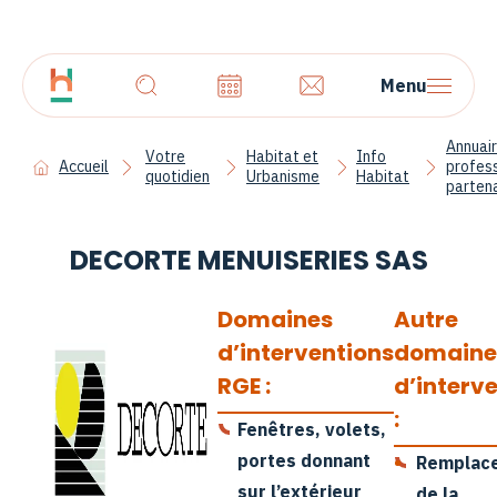
Menu
Annuai
Votre
Habitat et
Info
Accueil
profes
quotidien
Urbanisme
Habitat
parten
DECORTE MENUISERIES SAS
Domaines
Autre
d’interventions
domaine
RGE :
d’interv
:
Fenêtres, volets,
portes donnant
•
Remplac
sur l’extérieur
de la