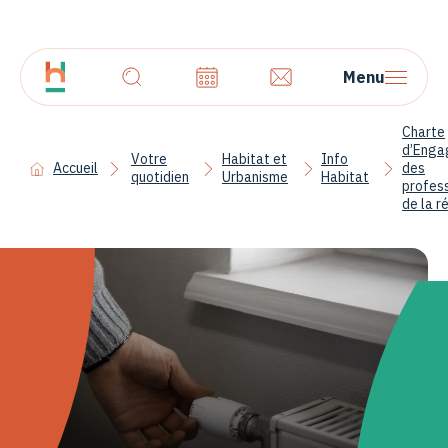
Menu
Charte
d’Enga
Votre
Habitat et
Info
Accueil
des
quotidien
Urbanisme
Habitat
profes
de la r