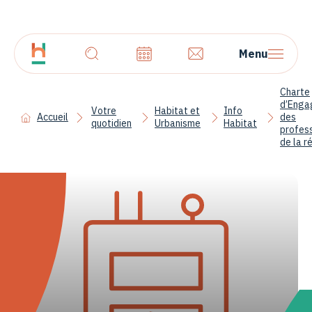
Menu
Charte
d’Enga
Votre
Habitat et
Info
Accueil
des
quotidien
Urbanisme
Habitat
profes
de la r