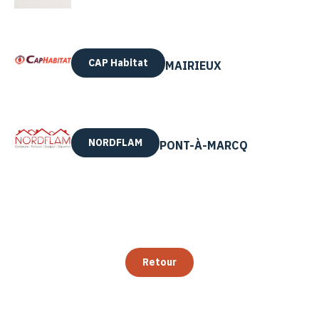
CAP Habitat
MAIRIEUX
NORDFLAM
PONT-À-MARCQ
Retour