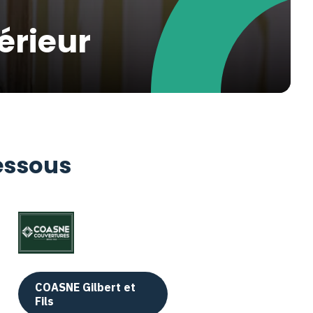
érieur
dessous
COASNE Gilbert et
Fils