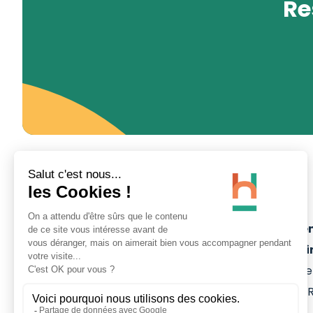
Re
Site Minier d'Ar
- La Porte du Ha
Rue Michel-Rondet
59135
WALLERS-A