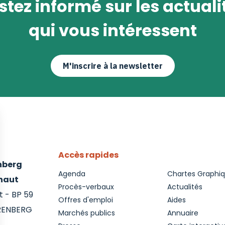
stez informé sur les actuali
qui vous intéressent
M'inscrire à la newsletter
Accès rapides
enberg
Agenda
Chartes Graphi
inaut
Procès-verbaux
Actualités
 - BP 59
Offres d'emploi
Aides
RENBERG
Marchés publics
Annuaire